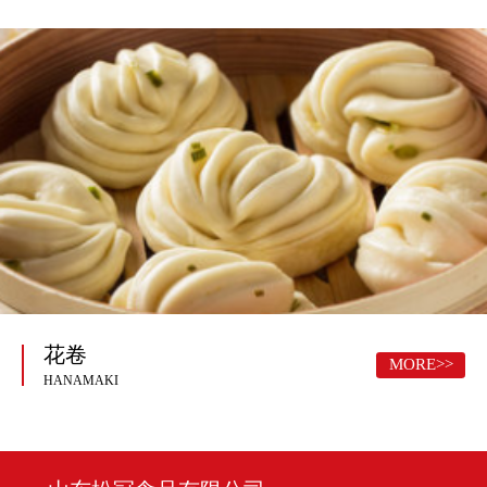
花卷
MORE>>
HANAMAKI