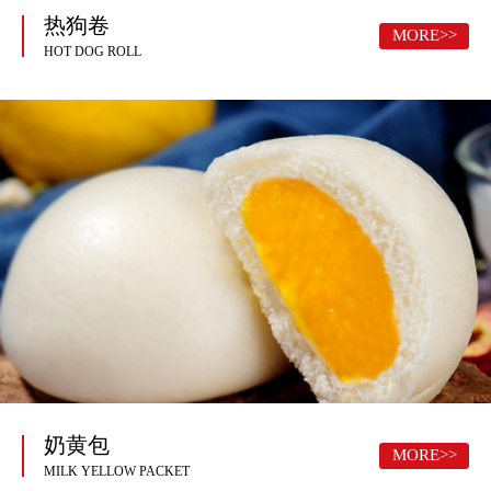
热狗卷
MORE>>
HOT DOG ROLL
奶黄包
MORE>>
MILK YELLOW PACKET